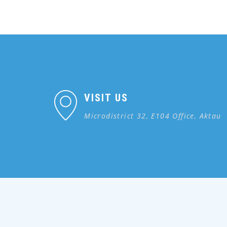
VISIT US
Microdistrict 32, E104 Office, Aktau